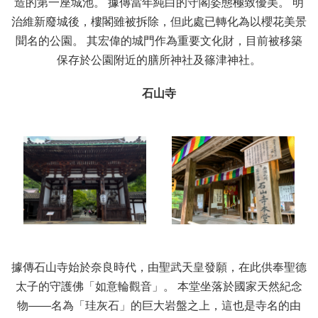
造的第一座城池。 據傳當年純白的守閣姿態極致優美。 明
治維新廢城後，樓閣雖被拆除，但此處已轉化為以櫻花美景
聞名的公園。 其宏偉的城門作為重要文化財，目前被移築
保存於公園附近的膳所神社及篠津神社。
石山寺
據傳石山寺始於奈良時代，由聖武天皇發願，在此供奉聖德
太子的守護佛「如意輪觀音」。 本堂坐落於國家天然紀念
物——名為「珪灰石」的巨大岩盤之上，這也是寺名的由