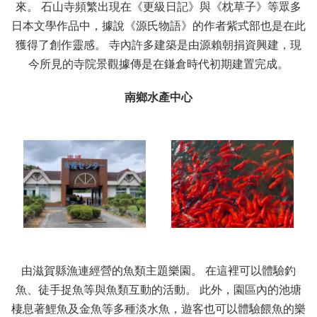
來。 石山寺頻繁出現在《更級日記》與《枕草子》等眾多
日本文學作品中，據說《源氏物語》的作者紫式部也是在此
獲得了創作靈感。 寺內許多建築是由源賴朝捐資興建，現
今所見的寺院景觀據傳是在鎌倉時代初期建置完成。
南鄉水產中心
由滋賀縣漁連經營的魚類主題樂園。 在這裡可以體驗釣
魚、徒手捉魚等與魚類互動的活動。 此外，園區內的池塘
棲息著鯉魚及金魚等多種淡水魚，遊客也可以體驗餵魚的樂