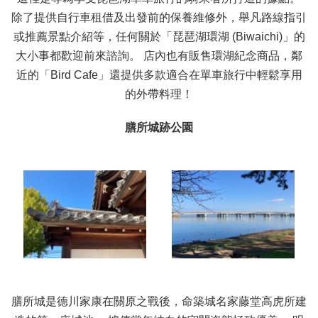
除了提供自行車租借及出發前的保養維修外，舉凡路線指引
或推薦景點介紹等，任何關於「琵琶湖環湖 (Biwaichi)」的
大小事都歡迎前來諮詢。 店內也有販售環湖紀念商品，鄰
近的「Bird Cafe」還提供多款適合在單車旅行中輕鬆享用
的外帶料理！
膳所城跡公園
膳所城是德川家康在關原之戰後，命築城名家藤堂高虎所建