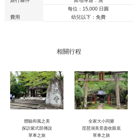
旅行條件
當地導遊：無
每位：15,000 日圓
費用
幼兒以下：免費
相關行程
體驗和風之美
全家大小同樂
探訪紫式部傳說
琵琶湖美景盡收眼底
單車之旅
單車之旅