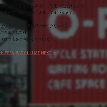
本年もより多くのお客様にご利用いただけるように、
スタッフ一同、職務に邁進してまいります。
ビワイチ、びわ湖近郊のサイクリングを
ご希望のお客様は、
ぜひ当店をご利用くださいませ。
← PREV
BACK to LIST
NEXT →